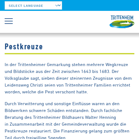
Powered by
Trittenheim
Urlaub machen
Sehenswertes
Pestkreuze
Pestkreuze
In der Trittenheimer Gemarkung stehen mehrere Wegkreuze
und Bildstöcke aus der Zeit zwischen 1643 bis 1683. Der
Volksglaube sagt, sieben dieser steinernen Zeugnisse von dem
Leidensweg Christi seien von Trittenheimer Familien errichtet
worden, welche die Pest verschont hatte.
Durch Verwitterung und sonstige Einflüsse waren an den
Bildwerken schwere Schäden entstanden. Durch fachliche
Beratung des Trittenheimer Bildhauers Walter Henning
in Zusammenarbeit mit der Gemeindeverwaltung wurde die
Pestkreuze restauriert. Die Finanzierung gelang zum größten
Teil durch freiwillige Spenden.